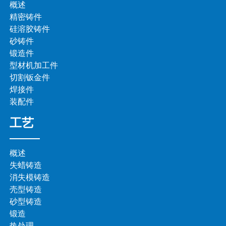
概述
精密铸件
硅溶胶铸件
砂铸件
锻造件
型材机加工件
切割钣金件
焊接件
装配件
工艺
概述
失蜡铸造
消失模铸造
壳型铸造
砂型铸造
锻造
热处理