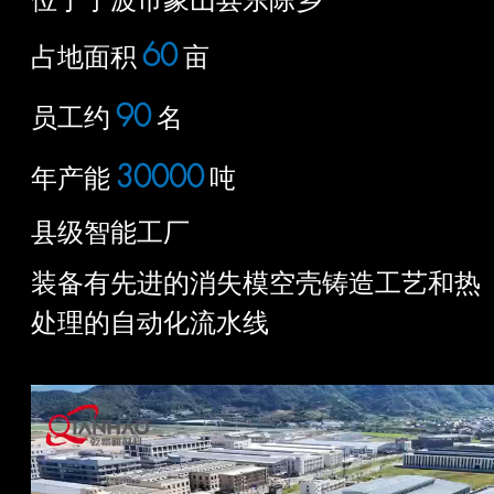
60
占地面积
亩
90
员工约
名
30000
年产能
吨
县级智能工厂
装备有先进的消失模空壳铸造工艺和热
处理的自动化流水线