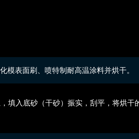
气化模表面刷、喷特制耐高温涂料并烘干。
上，填入底砂（干砂）振实，刮平，将烘干